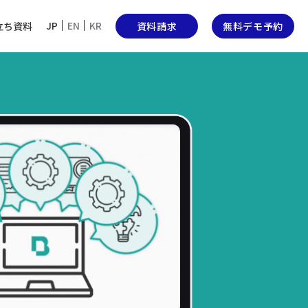
JP
EN
KR
立ち資料
資料請求
無料デモ予約