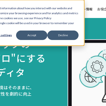
t information about how you interact with our website and
機能と特長
料金
導入事例
セミナー情報
お役
tomize your browsing experience and for analytics and metrics
the cookies we use, see our Privacy Policy
 single cookie will be used in your browser to remember your
 settings
Accept
Decline
ェックの
ゼロ"にする
ディタ
rd環境はそのままに、
確性を劇的に向上