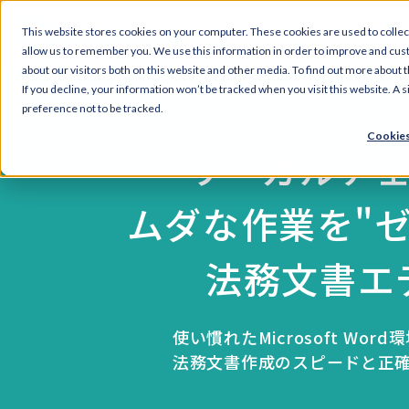
This website stores cookies on your computer. These cookies are used to collec
allow us to remember you. We use this information in order to improve and cus
about our visitors both on this website and other media. To find out more about 
If you decline, your information won’t be tracked when you visit this website. A
preference not to be tracked.
Cookies
リーガルチ
ムダな作業を"
法務文書エ
使い慣れたMicrosoft Wo
法務文書作成のスピードと正