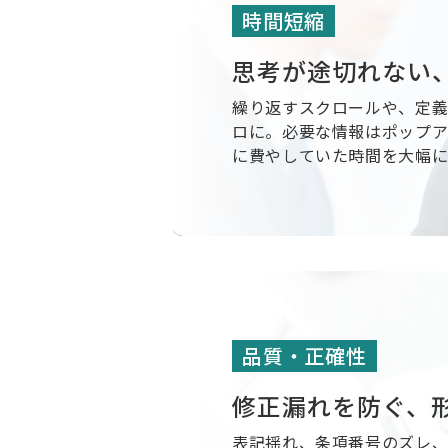
時間短縮
思考が途切れない
繰り返すスクロールや、定
ロに。必要な情報はポップ
に費やしていた時間を大幅に
品質・正確性
修正漏れを防ぐ、
表記揺れ、条項番号のズレ